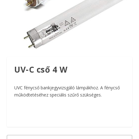
UV-C cső 4 W
UVC fénycső bankjegyvizsgáló lámpákhoz. A fénycső
működtetéséhez speciális szűrő szükséges.