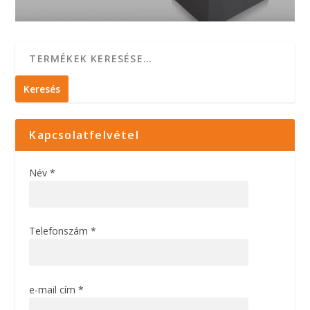
Keresés
Kapcsolatfelvétel
Név *
Telefonszám *
e-mail cím *