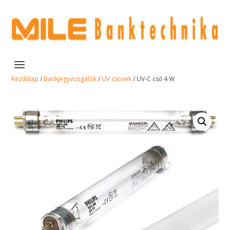
Kezdőlap
/
Bankjegyvizsgálók
/
UV csövek
/ UV-C cső 4 W