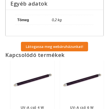
Egyéb adatok
Tömeg
0,2 kg
Látogassa meg webáruházunkat!
Kapcsolódó termékek
UV-A cső 4 W
UV-A cső 6 W