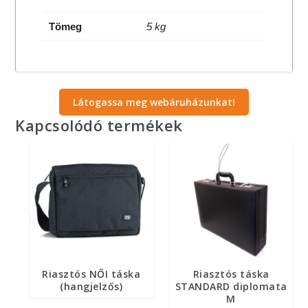
Tömeg
5 kg
Látogassa meg webáruházunkat!
Kapcsolódó termékek
Riasztós NŐI táska
Riasztós táska
(hangjelzős)
STANDARD diplomata
M