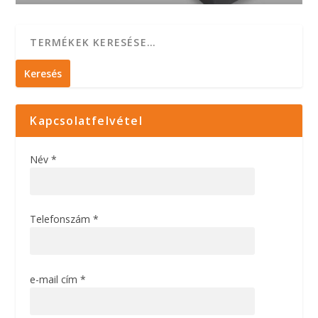
Keresés
Kapcsolatfelvétel
Név *
Telefonszám *
e-mail cím *