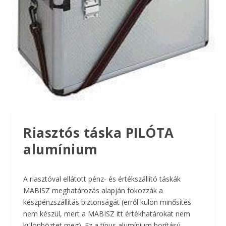
Riasztós táska PILÓTA
alumínium
A riasztóval ellátott pénz- és értékszállító táskák
MABISZ meghatározás alapján fokozzák a
készpénzszállítás biztonságát (erről külön minősítés
nem készül, mert a MABISZ itt értékhatárokat nem
különböztet meg). Ez a típus alumínium borítású,