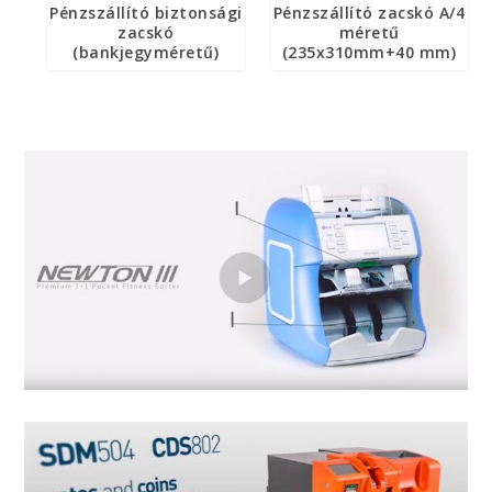
Pénzszállító biztonsági
Pénzszállító zacskó A/4
zacskó
méretű
(bankjegyméretű)
(235x310mm+40 mm)