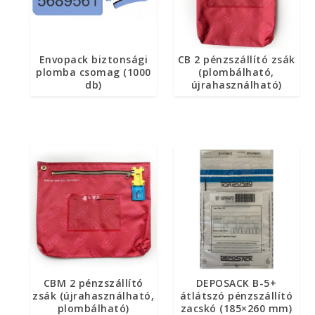
Envopack biztonsági
CB 2 pénzszállító zsák
plomba csomag (1000
(plombálható,
db)
újrahasználható)
CBM 2 pénzszállító
DEPOSACK B-5+
zsák (újrahasználható,
átlátszó pénzszállító
plombálható)
zacskó (185×260 mm)