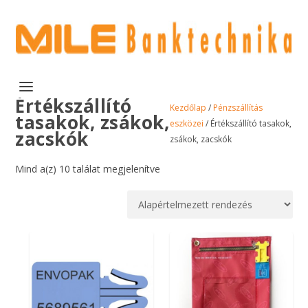
Értékszállító
Kezdőlap
/
Pénzszállítás
tasakok, zsákok,
eszközei
/ Értékszállító tasakok,
zacskók
zsákok, zacskók
Mind a(z) 10 találat megjelenítve