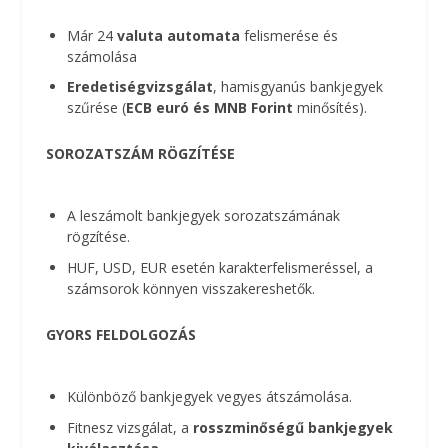
Már 24
valuta
automata
felismerése és
számolása
Eredetiségvizsgálat
, hamisgyanús bankjegyek
szűrése (
ECB euró és MNB Forint
minősítés).
SOROZATSZÁM RÖGZÍTÉSE
A leszámolt bankjegyek sorozatszámának
rögzítése.
HUF, USD, EUR esetén karakterfelismeréssel, a
számsorok könnyen visszakereshetők.
GYORS FELDOLGOZÁS
Különböző bankjegyek vegyes átszámolása.
Fitnesz vizsgálat, a
rosszminőségű bankjegyek