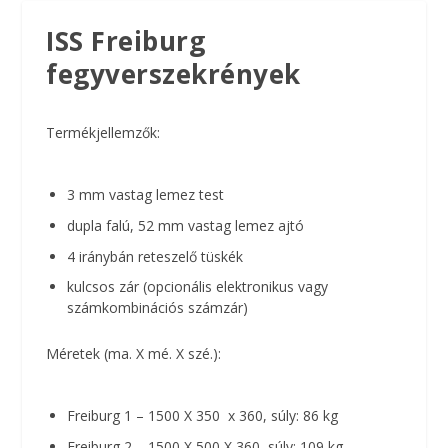
ISS Freiburg
fegyverszekrények
Termékjellemzők:
3 mm vastag lemez test
dupla falú, 52 mm vastag lemez ajtó
4 iránybán reteszelő tüskék
kulcsos zár (opcionális elektronikus vagy
számkombinációs számzár)
Méretek (ma. X mé. X szé.):
Freiburg 1 – 1500 X 350 x 360, súly: 86 kg
Freiburg 2 – 1500 X 500 X 360, súly: 109 kg